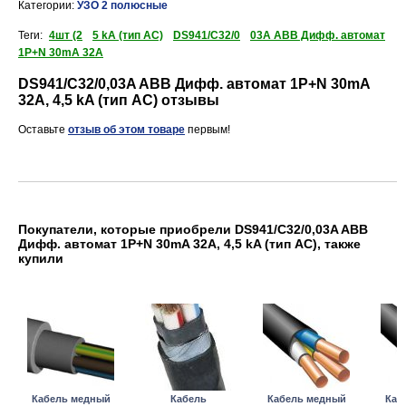
Категории:
УЗО 2 полюсные
Теги:
4шт (2
5 kA (тип АС)
DS941/C32/0
03A ABB Дифф. автомат
1P+N 30mA 32А
DS941/C32/0,03A ABB Дифф. автомат 1P+N 30mA
32А, 4,5 kA (тип АС) отзывы
Оставьте
отзыв об этом товаре
первым!
Покупатели, которые приобрели DS941/C32/0,03A ABB
Дифф. автомат 1P+N 30mA 32А, 4,5 kA (тип АС), также
купили
Кабель медный
Кабель
Кабель медный
Каб