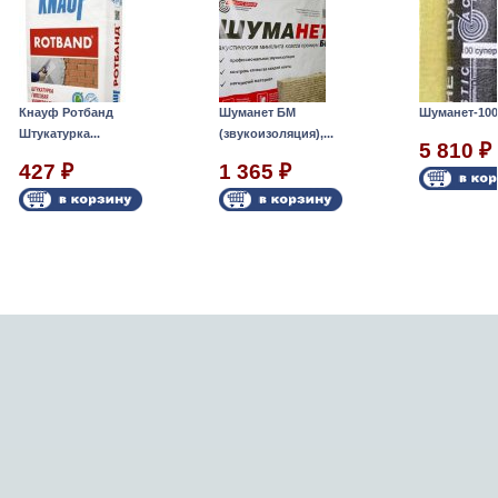
Кнауф Ротбанд
Шуманет БМ
Шуманет-100.
Штукатурка...
(звукоизоляция),...
5 810
₽
427
1 365
₽
₽