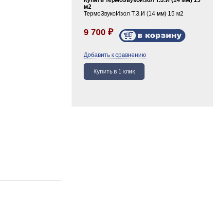
Купить ТермоЗвукоИзол Т.З.И (14 мм) 15
м2
ТермоЗвукоИзол Т.З.И (14 мм) 15 м2
9 700
₽
Добавить к сравнению