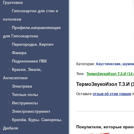
Грунтовки
Гипсокартон для стен и
потолков
Профили,направляющие
для Гипсокартона
Перегородки. Кирпич
Фанера
Подоконники ПВХ
Категории:
Акустические, шумо
Краски, Эмали,
Теги:
ТермоЗвукоИзол Т.З.И (14 
Антисептики
ТермоЗвукоИзол Т.З.И (
Электрика
Оставьте
отзыв об этом товаре
п
Теплые полы
Инструменты
Электроинструмент
Крепёж. Буры. Саморезы.
Покупатели, которые приоб
Дюбеля