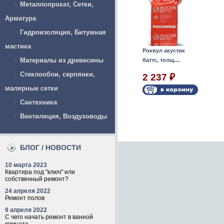
Металлопрокат, Сетки,
Арматура
Гидроизоляция, Битумная
мастика
КНАУФ
Роквул акустик
Материалы из древесины
п)
Гипсоволокно
баттс, толщ....
ГВЛВ...
Стеклообои, серпянки,
2 237
₽
724
₽
малярные сетки
Сантехника
Вентиляция, Воздуховоды
БЛОГ / НОВОСТИ
10 марта 2023
Квартира под "ключ" или
собственный ремонт?
24 апреля 2022
Ремонт полов
9 апреля 2022
С чего начать ремонт в ванной