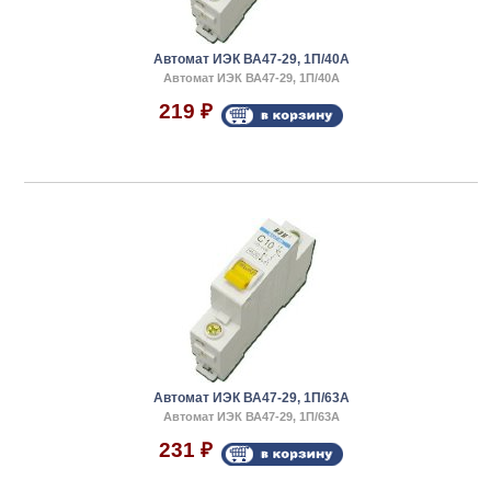
Автомат ИЭК ВА47-29, 1П/40А
Автомат ИЭК ВА47-29, 1П/40А
219
₽
Автомат ИЭК ВА47-29, 1П/63А
Автомат ИЭК ВА47-29, 1П/63А
231
₽