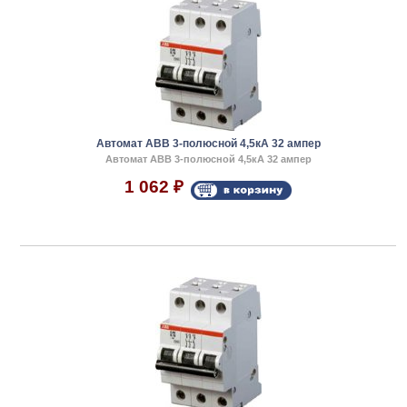
Автомат ABB 3-полюсной 4,5кА 32 ампер
Автомат ABB 3-полюсной 4,5кА 32 ампер
1 062
₽