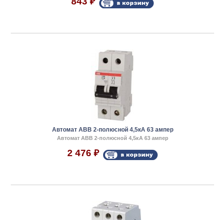
843
₽
Автомат ABB 2-полюсной 4,5кА 63 ампер
Автомат ABB 2-полюсной 4,5кА 63 ампер
2 476
₽