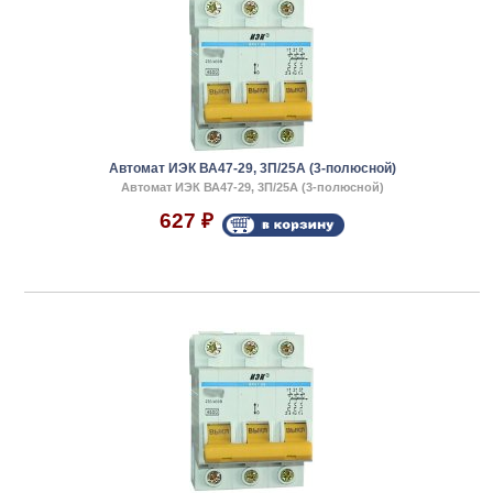
Автомат ИЭК ВА47-29, 3П/25А (3-полюсной)
Автомат ИЭК ВА47-29, 3П/25А (3-полюсной)
627
₽