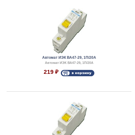
Автомат ИЭК ВА47-29, 1П/20А
Автомат ИЭК ВА47-29, 1П/20А
219
₽