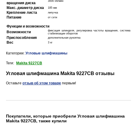
3000 об/мин
вращения диска
Макс. диаметр диска
185 мм
Крепление листа
липучка
Питание
от сети
Функции и возможности
фиксация шпинделя, регулировка частоты вращения, система
Возможности
стабилизации оборотов
Приспособления
дополнительная рукоятка
Вес
3 кг
Категории:
Угловые шлифмашины
Теги:
Makita 9227CB
Угловая шлифмашина Makita 9227CB отзывы
Оставьте
отзыв об этом товаре
первым!
Покупатели, которые приобрели Угловая шлифмашина
Makita 9227CB, также купили