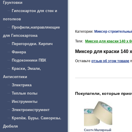
Грунтовки
Гипсокартон для стен и
потолков
Профили,направляющие
Категории:
Миксер строительны
для Гипсокартона
Теги:
Миксер для краски 140 х 
Перегородки. Кирпич
Миксер для краски 140
Фанера
Подоконники ПВХ
Оставьте
отзыв об этом товаре
п
Краски, Эмали,
Антисептики
Электрика
Покупатели, которые прио
Теплые полы
Инструменты
Электроинструмент
Крепёж. Буры. Саморезы.
Дюбеля
Скотч Малярный
Миксер для