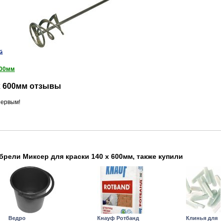
й
600мм
 х 600мм отзывы
ервым!
брели Миксер для краски 140 х 600мм, также купили
Ведро
Кнауф Ротбанд
Клинья для