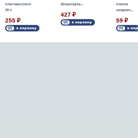
пластмассовое
Штукатурка...
плитки
20 л
средние...
427
₽
255
59
₽
₽