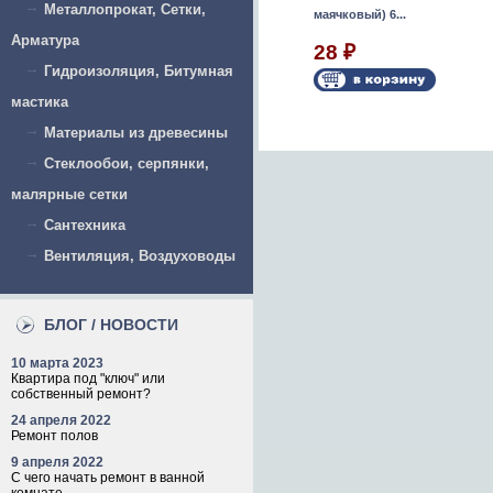
Металлопрокат, Сетки,
пластмассовое
маячковый) 6...
20 л
Арматура
28
₽
255
Гидроизоляция, Битумная
₽
мастика
Материалы из древесины
Стеклообои, серпянки,
малярные сетки
Сантехника
Вентиляция, Воздуховоды
БЛОГ / НОВОСТИ
10 марта 2023
Квартира под "ключ" или
собственный ремонт?
24 апреля 2022
Ремонт полов
9 апреля 2022
С чего начать ремонт в ванной