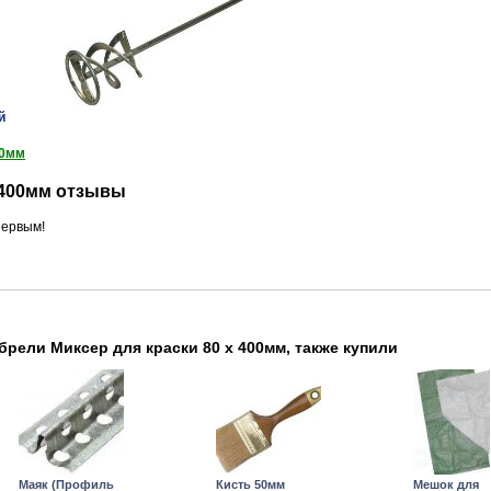
й
00мм
х 400мм отзывы
ервым!
брели Миксер для краски 80 х 400мм, также купили
Маяк (Профиль
Кисть 50мм
Мешок для