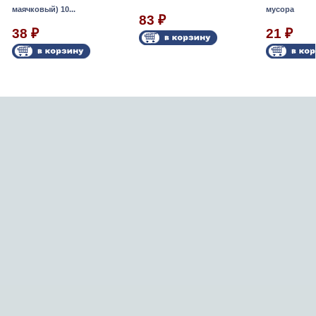
маячковый) 10...
мусора
83
₽
38
21
₽
₽